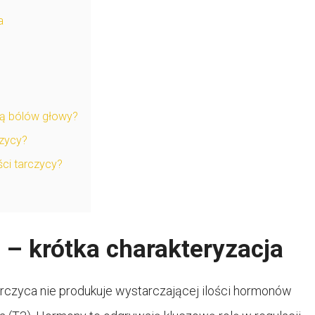
a
ną bólów głowy?
czycy?
ci tarczycy?
 – krótka charakteryzacja
rczyca nie produkuje wystarczającej ilości hormonów