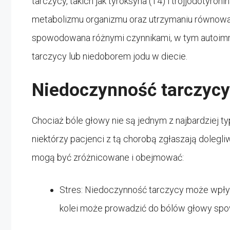
tarczycy, takich jak tyroksyna (T4) i trójjodotyro
metabolizmu organizmu oraz utrzymaniu równowa
spowodowana różnymi czynnikami, w tym autoimm
tarczycy lub niedoborem jodu w diecie.
Niedoczynność tarczycy
Chociaż bóle głowy nie są jednym z najbardziej 
niektórzy pacjenci z tą chorobą zgłaszają dolegl
mogą być zróżnicowane i obejmować:
Stres: Niedoczynność tarczycy może wpły
kolei może prowadzić do bólów głowy sp