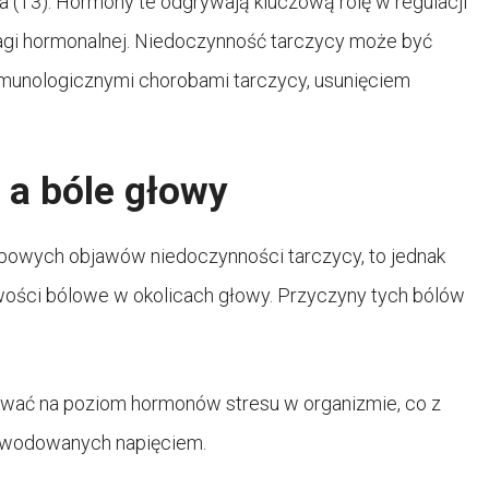
nina (T3). Hormony te odgrywają kluczową rolę w regulacji
gi hormonalnej. Niedoczynność tarczycy może być
unologicznymi chorobami tarczycy, usunięciem
 a bóle głowy
typowych objawów niedoczynności tarczycy, to jednak
iwości bólowe w okolicach głowy. Przyczyny tych bólów
wać na poziom hormonów stresu w organizmie, co z
owodowanych napięciem.