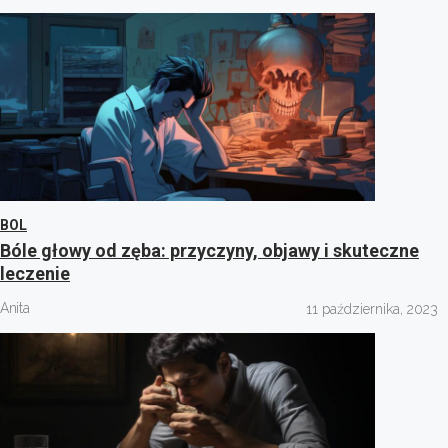
BOL
Bóle głowy od zęba: przyczyny, objawy i skuteczne
leczenie
Anita
11 października, 2023