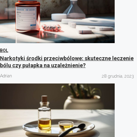
BOL
Narkotyki środki przeciwbólowe: skuteczne leczenie
bólu czy pułapka na uzależnienie?
Adrian
28 grudnia, 2023