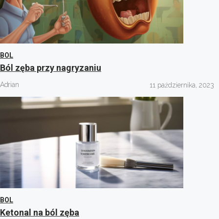
BOL
Ból zęba przy nagryzaniu
Adrian
11 października, 2023
BOL
Ketonal na ból zęba