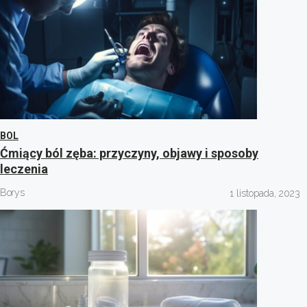
BOL
Ćmiący ból zęba: przyczyny, objawy i sposoby
leczenia
Borys
1 listopada, 2023