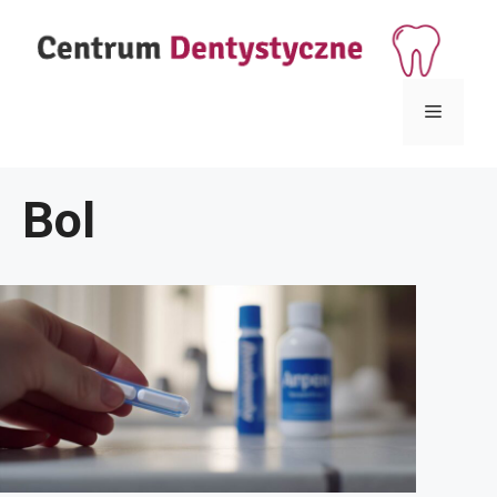
Przejdź
do
treści
Menu
Bol