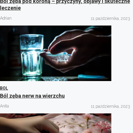
Ból zęba pod koroną – przyczyny, objawy i skuteczne
leczenie
Adrian
11 października, 2023
BOL
Ból zęba nerw na wierzchu
Anita
11 października, 2023