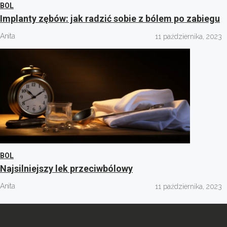
BOL
Implanty zębów: jak radzić sobie z bólem po zabiegu
Anita
11 października, 2023
BOL
Najsilniejszy lek przeciwbólowy
Anita
11 października, 2023