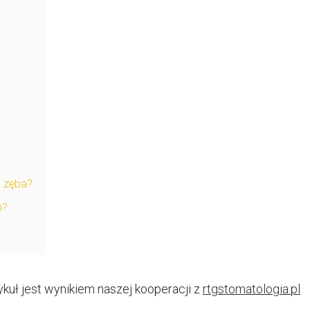
l zęba?
h?
tykuł jest wynikiem naszej kooperacji z
rtgstomatologia.pl