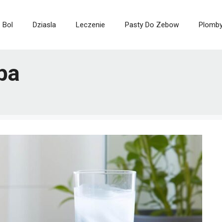
Bol
Dziasla
Leczenie
Pasty Do Zebow
Plomb
ba