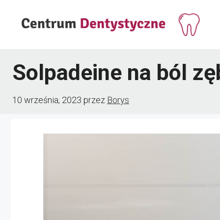
Przejdź
do
treści
Solpadeine na ból zę
10 września, 2023
przez
Borys