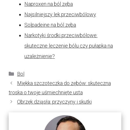
Naproxen na ból zęba
Najsilniejszy lek przeciwbólowy
Solpadeine na ból zęba
Narkotyki środki przeciwbólowe:
skuteczne leczenie bólu czy pułapka na
uzależnienie?
Kategorie
Bol
Miękka szczoteczka do zębów: skuteczna
troska o twoje uśmiechnięte usta
Obrzęk dziąsła: przyczyny i skutki