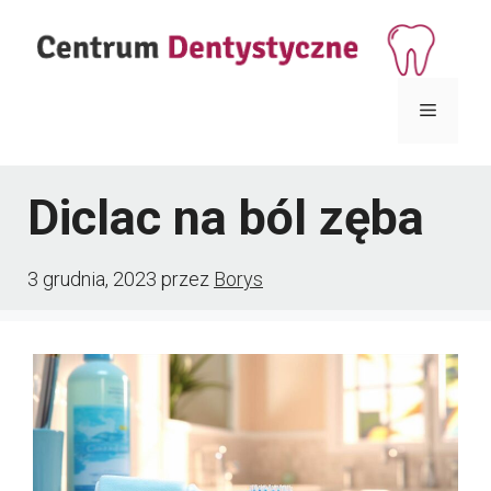
Przejdź
do
treści
Menu
Diclac na ból zęba
3 grudnia, 2023
przez
Borys