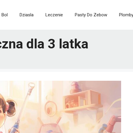
Bol
Dziasla
Leczenie
Pasty Do Zebow
Plomb
zna dla 3 latka