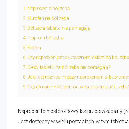
1
Naproxen a ból zęba
2
Nurofen na ból zęba
3
Ból zęba tabletki nie pomagają
4
Ibuprom ból zęba
5
Etoran
6
Czy naproxen jest skutecznym lekiem na ból zęb
7
Kiedy tabletki na ból zęba nie pomagają?
8
Jaki jest różnica między naproxenem a ibuprom
9
Czy etoran może pomóc w łagodzeniu bólu zęba
Naproxen to niesteroidowy lek przeciwzapalny (NL
Jest dostępny w wielu postaciach, w tym tabletka