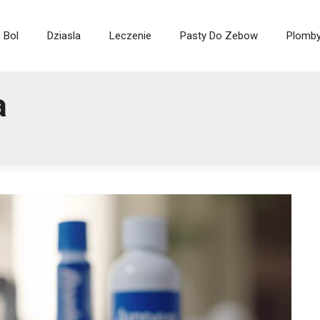
Bol
Dziasla
Leczenie
Pasty Do Zebow
Plomb
a