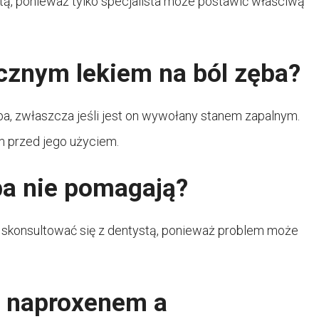
stą, ponieważ tylko specjalista może postawić właściwą
ecznym lekiem na ból zęba?
a, zwłaszcza jeśli jest on wywołany stanem zapalnym.
m przed jego użyciem.
ęba nie pomagają?
rto skonsultować się z dentystą, ponieważ problem może
zy naproxenem a