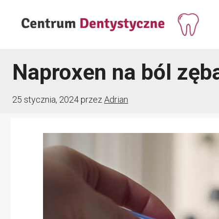
Przejdź
do
treści
Naproxen na ból zęb
25 stycznia, 2024
przez
Adrian