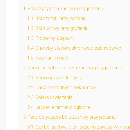
1
Przyczyny bólu żuchwy przy jedzeniu
1.1
Ból szczęki przy jedzeniu
1.2
Ból żuchwy przy gryzieniu
1.3
Problemy z zębami
1.4
Choroby stawów skroniowo-żuchwowych
1.5
Napinanie mięśni
2
Radzenie sobie z bólem żuchwy przy jedzeniu
2.1
Konsultacja z dentystą
2.2
Unikanie trudnych pokarmów
2.3
Relaks i ćwiczenia
2.4
Leczenie farmakologiczne
3
Faqs dotyczące bólu żuchwy przy jedzeniu
3.1
Czy ból żuchwy przy jedzeniu zawsze wymaga