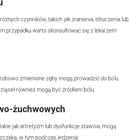
u
óżnych czynników, takich jak zranienia, stłuczenia lub
m przypadku warto skonsultować się z lekarzem
orobowo zmienione zęby mogą prowadzić do bólu
dziąseł również mogą być źródłem bólu.
owo-żuchwowych
kie jak artretyzm lub dysfunkcje stawów, mogą
częką, w tym podczas jedzenia.