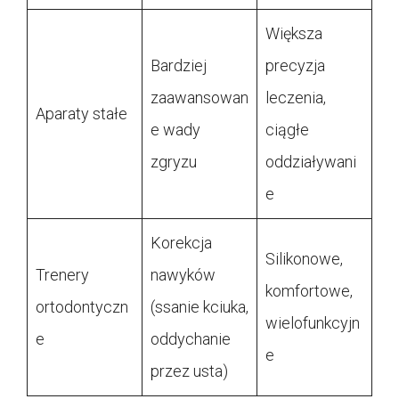
Większa
Bardziej
precyzja
zaawansowan
leczenia,
Aparaty stałe
e wady
ciągłe
zgryzu
oddziaływani
e
Korekcja
Silikonowe,
Trenery
nawyków
komfortowe,
ortodontyczn
(ssanie kciuka,
wielofunkcyjn
e
oddychanie
e
przez usta)