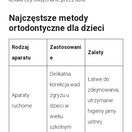
Najczęstsze metody
ortodontyczne dla dzieci
Rodzaj
Zastosowani
Zalety
aparatu
e
Delikatna
Łatwe do
korekcja wad
zdejmowania,
Aparaty
zgryzu u
utrzymanie
ruchome
dzieci w
higieny jamy
wieku
ustnej
szkolnym