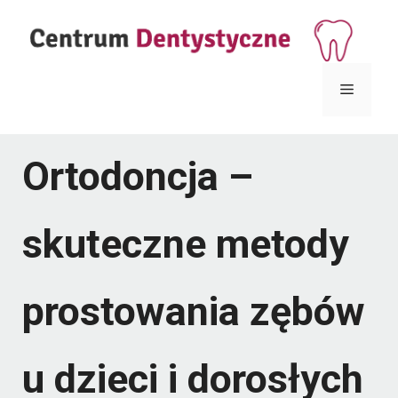
Przejdź
do
treści
Menu
Ortodoncja –
skuteczne metody
prostowania zębów
u dzieci i dorosłych