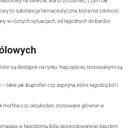
zeciwbólowy na świecie, warto zrozumieć, czym tak
owy to substancja farmaceutyczna, która ma zdolność
any w różnych sytuacjach, od łagodnych do bardzo
bólowych
tóre są dostępne na rynku. Najczęściej stosowanymi są:
takie jak ibuprofen czy aspiryna, które łagodzą ból i
 jak morfina czy oksykodon, stosowane głównie w
omagają w łagodzeniu bólu spowodowanego kaszlem.