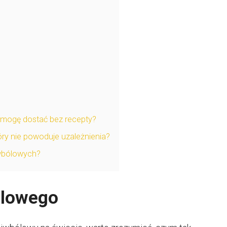
ry mogę dostać bez recepty?
który nie powoduje uzależnienia?
iwbólowych?
ólowego