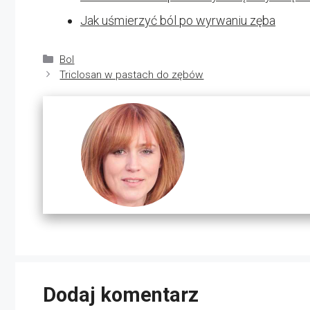
Jak uśmierzyć ból po wyrwaniu zęba
Kategorie
Bol
Triclosan w pastach do zębów
Dodaj komentarz