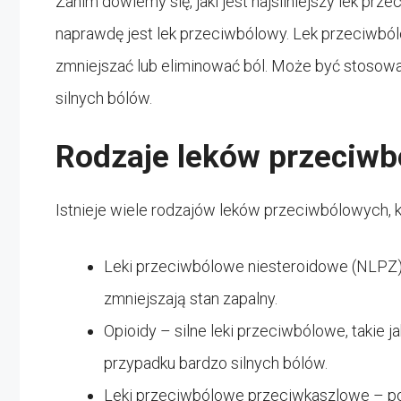
Zanim dowiemy się, jaki jest najsilniejszy lek pr
naprawdę jest lek przeciwbólowy. Lek przeciwból
zmniejszać lub eliminować ból. Może być stosow
silnych bólów.
Rodzaje leków przeciw
Istnieje wiele rodzajów leków przeciwbólowych, k
Leki przeciwbólowe niesteroidowe (NLPZ) – 
zmniejszają stan zapalny.
Opioidy – silne leki przeciwbólowe, takie
przypadku bardzo silnych bólów.
Leki przeciwbólowe przeciwkaszlowe – p