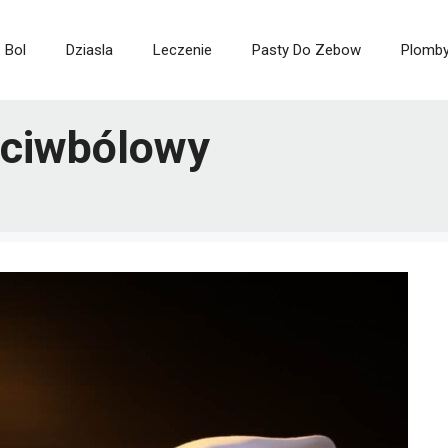
Bol
Dziasla
Leczenie
Pasty Do Zebow
Plomb
zeciwbólowy