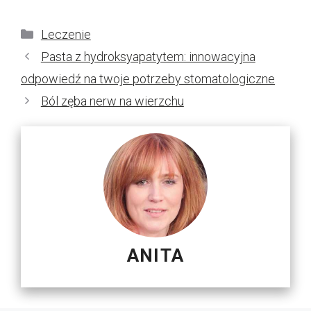
Kategorie
Leczenie
Pasta z hydroksyapatytem: innowacyjna
odpowiedź na twoje potrzeby stomatologiczne
Ból zęba nerw na wierzchu
ANITA