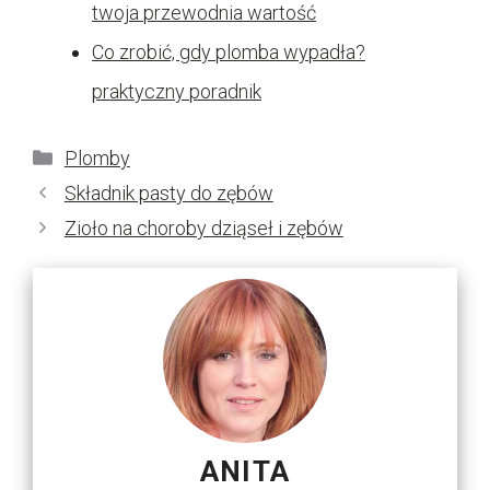
twoja przewodnia wartość
Co zrobić, gdy plomba wypadła?
praktyczny poradnik
Kategorie
Plomby
Składnik pasty do zębów
Zioło na choroby dziąseł i zębów
ANITA