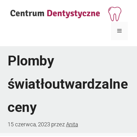
Przejdź
do
treści
Menu
Plomby
światłoutwardzalne
ceny
15 czerwca, 2023
przez
Anita