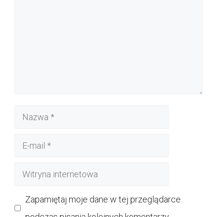
Nazwa
E-
mail
Witryna
internetowa
Zapamiętaj moje dane w tej przeglądarce
podczas pisania kolejnych komentarzy.