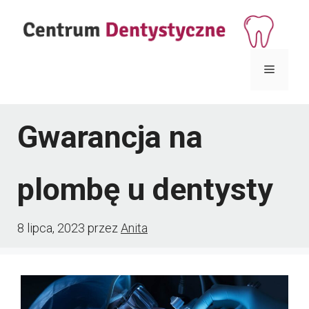
Przejdź
do
treści
Menu
Gwarancja na
plombę u dentysty
8 lipca, 2023
przez
Anita