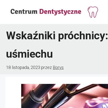
Przejdź
do
treści
Wskaźniki próchnicy:
uśmiechu
18 listopada, 2023
przez
Borys