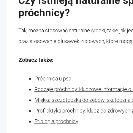
Czy istnieją naturalne 
próchnicy?
Tak, można stosować naturalne środki, takie jak 
oraz stosowanie płukawek ziołowych, które mogą
Zobacz także:
Próchnica u psa
Rodzaje próchnicy: kluczowe informacje o
Miękka szczoteczka do zębów: skuteczna t
Profilaktyka próchnicy: klucz do zdrowych
Etiologia próchnicy