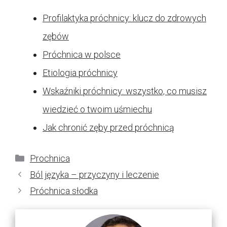
Profilaktyka próchnicy: klucz do zdrowych
zębów
Próchnica w polsce
Etiologia próchnicy
Wskaźniki próchnicy: wszystko, co musisz
wiedzieć o twoim uśmiechu
Jak chronić zęby przed próchnicą
Kategorie
Prochnica
Ból języka – przyczyny i leczenie
Próchnica słodka