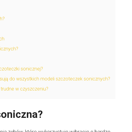
ch?
h
ch
nicznych?
czoteczki sonicznej?
sują do wszystkich modeli szczoteczek sonicznych?
 trudne w czyszczeniu?
soniczna?
ia zębów, które wykorzystuje wibracje o bardzo