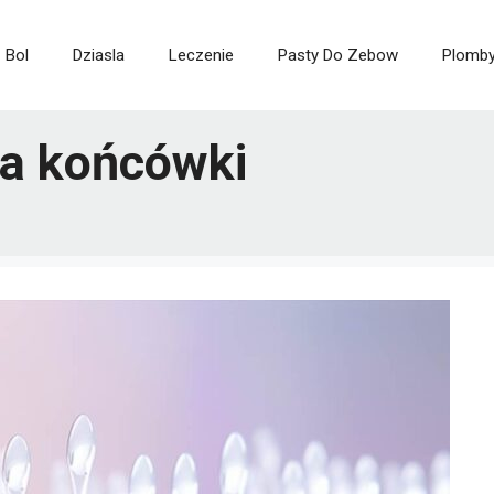
Bol
Dziasla
Leczenie
Pasty Do Zebow
Plomb
na końcówki