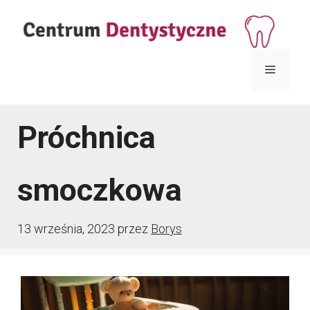
Przejdź
do
treści
Menu
Próchnica
smoczkowa
13 września, 2023
przez
Borys