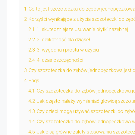
1
Co to jest szczoteczka do zębów jednopęczkow
2
Korzyści wynikające z użycia szczoteczki do zę
2.1
1. skuteczniejsze usuwanie płytki nazębnej
2.2
2. delikatność dla dziąseł
2.3
3. wygodna i prosta w użyciu
2.4
4. czas oszczędności
3
Czy szczoteczka do zębów jednopęczkowa jest 
4
Faqs
4.1
Czy szczoteczka do zębów jednopęczkowa jest
4.2
Jak często należy wymieniać głowicę szczot
4.3
Czy dzieci mogą używać szczoteczki do zęb
4.4
Czy szczoteczka do zębów jednopęczkowa w
4.5
Jakie są główne zalety stosowania szczotec