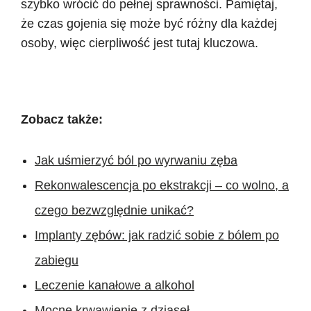
szybko wrócić do pełnej sprawności. Pamiętaj,
że czas gojenia się może być różny dla każdej
osoby, więc cierpliwość jest tutaj kluczowa.
Zobacz także:
Jak uśmierzyć ból po wyrwaniu zęba
Rekonwalescencja po ekstrakcji – co wolno, a
czego bezwzględnie unikać?
Implanty zębów: jak radzić sobie z bólem po
zabiegu
Leczenie kanałowe a alkohol
Mocne krwawienie z dziąseł