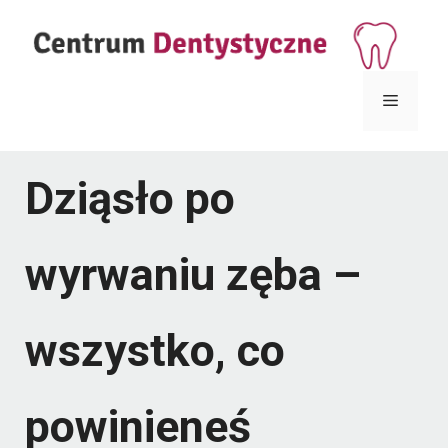
Przejdź
do
treści
Menu
Dziąsło po
wyrwaniu zęba –
wszystko, co
powinieneś