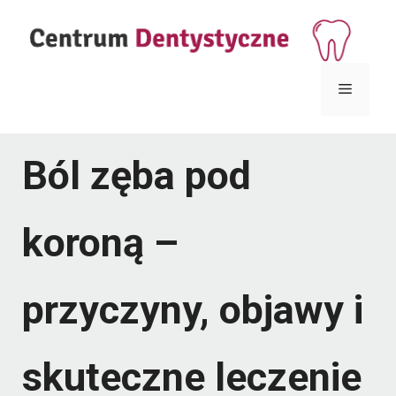
Przejdź
do
treści
Menu
Ból zęba pod
koroną –
przyczyny, objawy i
skuteczne leczenie